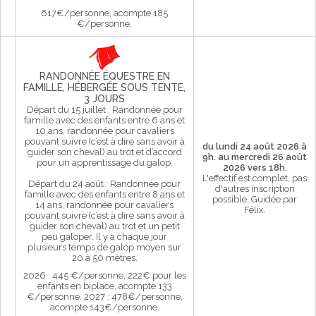
617€/personne, acompte 185
€/personne.
RANDONNÉE ÉQUESTRE EN
FAMILLE, HÉBERGÉE SOUS TENTE,
3 JOURS
Départ du 15 juillet : Randonnée pour
famille avec des enfants entre 6 ans et
10 ans, randonnée pour cavaliers
pouvant suivre (c’est à dire sans avoir à
du lundi 24 août 2026 à
guider son cheval) au trot et d’accord
9h. au mercredi 26 août
pour un apprentissage du galop.
2026 vers 18h.
L'effectif est complet, pas
Départ du 24 août : Randonnée pour
d'autres inscription
famille avec des enfants entre 8 ans et
possible.
Guidée par
14 ans, randonnée pour cavaliers
Félix.
pouvant suivre (c’est à dire sans avoir à
guider son cheval) au trot et un petit
peu galoper. Il y a chaque jour
plusieurs temps de galop moyen sur
20 à 50 mètres.
2026 : 445 €/personne, 222€ pour les
enfants en biplace, acompte 133
€/personne. 2027 : 478€/personne,
acompte 143€/personne.