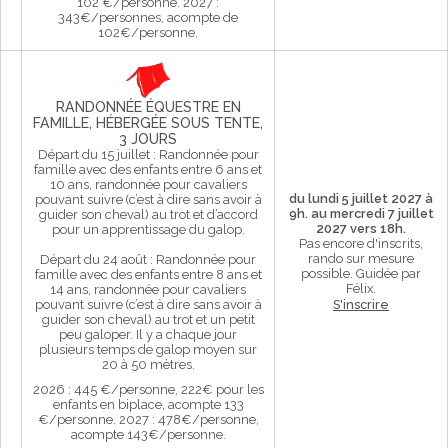
102 €/personne. 2027 :
343€/personnes, acompte de
102€/personne.
RANDONNÉE ÉQUESTRE EN
FAMILLE, HÉBERGÉE SOUS TENTE,
3 JOURS
Départ du 15 juillet : Randonnée pour
famille avec des enfants entre 6 ans et
10 ans, randonnée pour cavaliers
du lundi 5 juillet 2027 à
pouvant suivre (c’est à dire sans avoir à
9h. au mercredi 7 juillet
guider son cheval) au trot et d’accord
2027 vers 18h.
pour un apprentissage du galop.
Pas encore d'inscrits,
rando sur mesure
Départ du 24 août : Randonnée pour
possible.
Guidée par
famille avec des enfants entre 8 ans et
Félix.
14 ans, randonnée pour cavaliers
pouvant suivre (c’est à dire sans avoir à
S'inscrire
guider son cheval) au trot et un petit
peu galoper. Il y a chaque jour
plusieurs temps de galop moyen sur
20 à 50 mètres.
2026 : 445 €/personne, 222€ pour les
enfants en biplace, acompte 133
€/personne. 2027 : 478€/personne,
acompte 143€/personne.