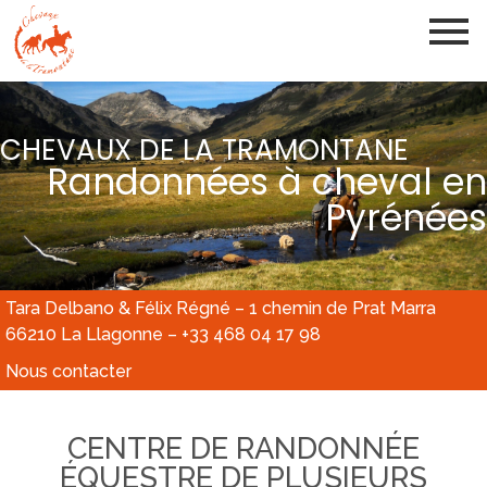
CHEVAUX DE LA TRAMONTANE
Randonnées à cheval en
Pyrénées
Tara Delbano & Félix Régné – 1 chemin de Prat Marra
66210 La Llagonne – +33 468 04 17 98
Nous contacter
CENTRE DE RANDONNÉE
ÉQUESTRE DE PLUSIEURS