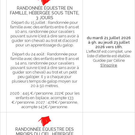
RANDONNÉE ÉQUESTRE EN
FAMILLE, HÉBERGÉE SOUS TENTE,
3 JOURS
Départ du 15 juillet : Randonnée pour
famille avec des enfants entre 6 ans et
10 ans, randonnée pour cavaliers
pouvant suivre (c’est à dire sans avoir à
du mardi 21 juillet 2026
guider son cheval) au trot et d’accord
à 9h. au jeudi 23 juillet
pour un apprentissage du galop.
2026 vers 18h.
L'effectif est complet, une
Départ du 24 août : Randonnée pour
liste d'attente est établie.
famille avec des enfants entre 8 ans et
Guidée par Céline
14 ans, randonnée pour cavaliers
S'inscrire
pouvant suivre (c’est à dire sans avoir à
guider son cheval) au trot et un petit
peu galoper. Il y a chaque jour
plusieurs temps de galop moyen sur
20 à 50 mètres.
2026 : 445 €/personne, 222€ pour les
enfants en biplace, acompte 133
€/personne. 2027 : 478€/personne,
acompte 143€/personne.
RANDONNÉE ÉQUESTRE DES
MIROIRS DU CIEL, HÉBERGÉE