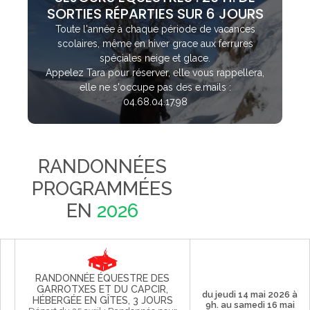
SORTIES RÉPARTIES SUR 6 JOURS
Toute l'année à chaque période de vacances
scolaires, même en hiver grace aux ferrures
spéciales neige et glace.
Appelez Tara pour réserver, elle vous rappellera,
elle ne s'occupe pas des e.mails :
04.68.04.17.98
RANDONNÉES
PROGRAMMÉES
EN
2026
RANDONNÉE ÉQUESTRE DES
GARROTXES ET DU CAPCIR,
du jeudi 14 mai 2026 à
HÉBERGÉE EN GÎTES, 3 JOURS
9h. au samedi 16 mai