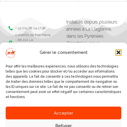
Installés depuis plusieurs
+ 33 (0)4 68 04 17 98
années à La Llagonne,
1 chemin de Prat Marra
dans les Pyrénées
- 66 210 LA
Orientales, nous
LLAGONNE -
organisons des balades,
Pyrénées Orientales
Gérer le consentement
séjours et randonnées à
Chevaux de la
tramonane
cheval.
Pour offrir les meilleures expériences, nous utilisons des technologies
Chevaux de la
Les excursions vont
telles que les cookies pour stocker et/ou accéder aux informations
tramontane
des appareils. Le fait de consentir à ces technologies nous permettra
d'une heure à plusieurs
de traiter des données telles que le comportement de navigation ou
jours, et sont organisés
les ID uniques sur ce site. Le fait de ne pas consentir ou de retirer son
consentement peut avoir un effet négatif sur certaines caractéristiques
selon le niveau des
et fonctions.
cavaliers.
SERVICES
Accepter
A PROPOS
BALADES AUTOUR DU
VILLAGE
Refuser