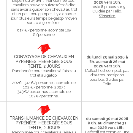
Départ du 25 avril : Randonnée pour
2026 vers 18h.
cavaliers pouvant suivre (c’est à dire
Il reste 8 places sur 9.
sans avoir à guider son cheval) au trot
Guidée par Félix.
et un petit peu galoper. Il y a chaque
S'inscrire
jour plusieurs temps de galop moyen
sur 20 à 50 mètres.
617 €/personne, acompte 185
€/personne.
CONVOYAGE DE CHEVAUX EN
du lundi 25 mai 2026 à
PYRÉNÉES, HÉBERGÉE SOUS
8h. au mardi 26 mai
TENTE, 2 JOURS
2026 vers 18h.
L'effectif est complet, pas
Randonnée pour cavaliers à l’aise au
d'autres inscription
trot et au galop.
possible.
Guidée par
2026 : 341€/personne, acompte de
Félix.
102 €/personne. 2027 :
343€/personnes, acompte de
102€/personne.
TRANSHUMANCE DE CHEVAUX EN
du samedi 30 mai 2026
PYRÉNÉES, HÉBERGÉE SOUS
à 8h. au dimanche 31
TENTE, 2 JOURS
mai 2026 vers 18h.
L'effectif est complet, une
Randonnée pour cavaliers à l’aise au