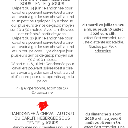
SOUS TENTE, 3 JOURS
Départ du 14 juin : Randonnée pour
cavaliers pouvant suivre (c’est à dire
sans avoir à guider son cheval) au trot
et un petit peu galoper. Il y a chaque
du mardi 28 juillet 2026
jour plusieurs temps de galop moyen
à 9h. au jeudi 30 juillet
sur 20 à 50 mètres. Avec famille avec
2026 vers 18h.
des enfants à partir de 9 ans.
L'effectif est complet, une
Départ du 27 juin : Randonnée pour
liste d'attente est établie.
cavaliers pouvant suivre (c’est à dire
Guidée par Félix.
sans avoir à guider son cheval) au trot
et un peu galoper. Il y a chaque jour
S'inscrire
plusieurs temps de galop moyen sur
50 à 100 mètres.
Départ du 28 juillet : Randonnée pour
cavaliers pouvant suivre (c’est à dire
sans avoir à guider son cheval) au trot
et d’accord pour un apprentissage du
galop.
445 €/personne, acompte 133
€/personne.
RANDONNÉE À CHEVAL AUTOUR
du dimanche 2 août
DU CARLIT, HÉBERGÉE SOUS
2026 à 9h. au jeudi 6
TENTE, 5 JOURS
août 2026 vers 18h.
L'effectif est complet, une
Randonnée pour cavaliers pouvant