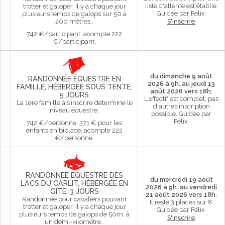
liste d'attente est établie.
trotter et galoper. Il y a chaque jour
Guidée par Félix.
plusieurs temps de galops sur 50 à
200 mètres..
S'inscrire
742 €/participant, acompte 222
€/participant.
du dimanche 9 août
RANDONNÉE ÉQUESTRE EN
2026 à 9h. au jeudi 13
FAMILLE, HÉBERGÉE SOUS TENTE,
août 2026 vers 18h.
5 JOURS
L'effectif est complet, pas
La 1ère famille à s’inscrire détermine le
d'autres inscription
niveau équestre.
possible.
Guidée par
Félix.
742 €/personne, 371 € pour les
enfants en biplace, acompte 222
€/personne.
RANDONNÉE ÉQUESTRE DES
du mercredi 19 août
LACS DU CARLIT, HÉBERGÉE EN
2026 à 9h. au vendredi
GÎTE, 3 JOURS
21 août 2026 vers 18h.
Randonnée pour cavaliers pouvant
Il reste 3 places sur 8.
trotter et galoper. Il y a chaque jour
Guidée par Félix.
plusieurs temps de galops de 50m. à
S'inscrire
un demi-kilomètre..