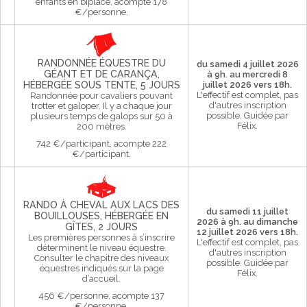
enfants en biplace, acompte 178
€/personne.
RANDONNÉE ÉQUESTRE DU
du samedi 4 juillet 2026
GÉANT ET DE CARANÇA,
à 9h. au mercredi 8
HÉBERGÉE SOUS TENTE, 5 JOURS
juillet 2026 vers 18h.
L'effectif est complet, pas
Randonnée pour cavaliers pouvant
d'autres inscription
trotter et galoper. Il y a chaque jour
possible.
Guidée par
plusieurs temps de galops sur 50 à
Félix.
200 mètres.
742 €/participant, acompte 222
€/participant.
RANDO À CHEVAL AUX LACS DES
du samedi 11 juillet
BOUILLOUSES, HÉBERGÉE EN
2026 à 9h. au dimanche
GÎTES, 2 JOURS
12 juillet 2026 vers 18h.
Les premières personnes à s’inscrire
L'effectif est complet, pas
déterminent le niveau équestre.
d'autres inscription
Consulter le chapitre des niveaux
possible.
Guidée par
équestres indiqués sur la page
Félix.
d’accueil.
456 €/personne, acompte 137
€/personne.