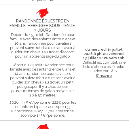
RANDONNÉE ÉQUESTRE EN
FAMILLE, HÉBERGÉE SOUS TENTE,
3 JOURS
Départ du 15 juillet : Randonnée pour
famille avec des enfants entre 6 ans et
10 ans, randonnée pour cavaliers
pouvant suivre (c’est à dire sans avoir à
du mercredi 15 juillet
guider son cheval) au trot et d’accord
2026 à 9h. au vendredi
pour un apprentissage du galop.
17 juillet 2026 vers 18h.
L'effectif est complet, une
Départ du 24 août : Randonnée pour
liste d'attente est établie.
famille avec des enfants entre 8 ans et
Guidée par Félix.
14 ans, randonnée pour cavaliers
S'inscrire
pouvant suivre (c’est à dire sans avoir à
guider son cheval) au trot et un petit
peu galoper. Il y a chaque jour
plusieurs temps de galop moyen sur
20 à 50 mètres.
2026 : 445 €/personne, 222€ pour les
enfants en biplace, acompte 133
€/personne. 2027 : 478€/personne,
acompte 143€/personne.