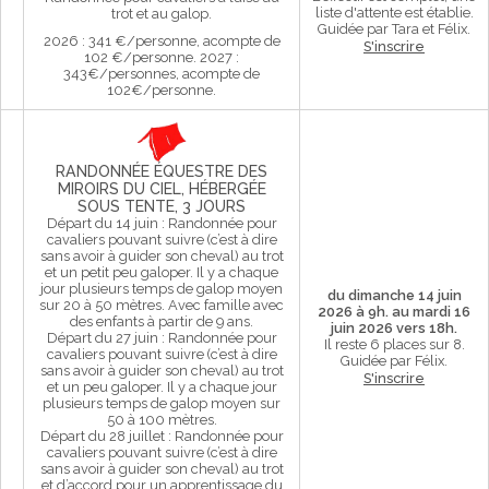
liste d'attente est établie.
trot et au galop.
Guidée par Tara et Félix.
2026 : 341 €/personne, acompte de
S'inscrire
102 €/personne. 2027 :
343€/personnes, acompte de
102€/personne.
RANDONNÉE ÉQUESTRE DES
MIROIRS DU CIEL, HÉBERGÉE
SOUS TENTE, 3 JOURS
Départ du 14 juin : Randonnée pour
cavaliers pouvant suivre (c’est à dire
sans avoir à guider son cheval) au trot
et un petit peu galoper. Il y a chaque
jour plusieurs temps de galop moyen
du dimanche 14 juin
sur 20 à 50 mètres. Avec famille avec
2026 à 9h. au mardi 16
des enfants à partir de 9 ans.
juin 2026 vers 18h.
Départ du 27 juin : Randonnée pour
Il reste 6 places sur 8.
cavaliers pouvant suivre (c’est à dire
Guidée par Félix.
sans avoir à guider son cheval) au trot
S'inscrire
et un peu galoper. Il y a chaque jour
plusieurs temps de galop moyen sur
50 à 100 mètres.
Départ du 28 juillet : Randonnée pour
cavaliers pouvant suivre (c’est à dire
sans avoir à guider son cheval) au trot
et d’accord pour un apprentissage du