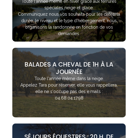
Toute l'année même en hiver grâce aux ferrures
spéciales neige et glace.
Communiquez nous vos souhaits pour les dates, la
durée, le niveau et le type d'hébergement, nous
organisons la randonnée en fonction de vos
demandes.
BALADES A CHEVAL DE 1H À LA
JOURNÉE
Toute l'année même dans la neige.
Appelez Tara pour réserver, elle vous rappellera,
elle ne s'occupe pas des e.mails :
04.68.04.17.98
SÉJOURS ÉQUESTRES : 20 H. DE