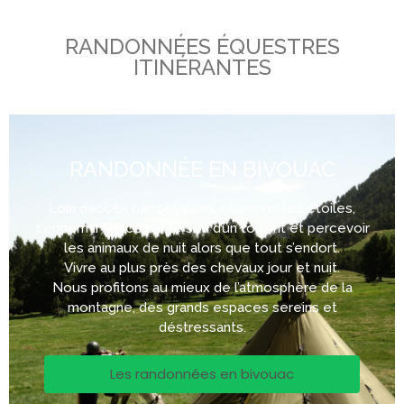
RANDONNÉES ÉQUESTRES
ITINÉRANTES
RANDONNÉE EN BIVOUAC
Loin d’accès carrossables, observer les étoiles,
s’endormir bercé par le son d’un torrent et percevoir
les animaux de nuit alors que tout s’endort.
Vivre au plus près des chevaux jour et nuit.
Nous profitons au mieux de l’atmosphère de la
montagne, des grands espaces sereins et
déstressants.
Les randonnées en bivouac