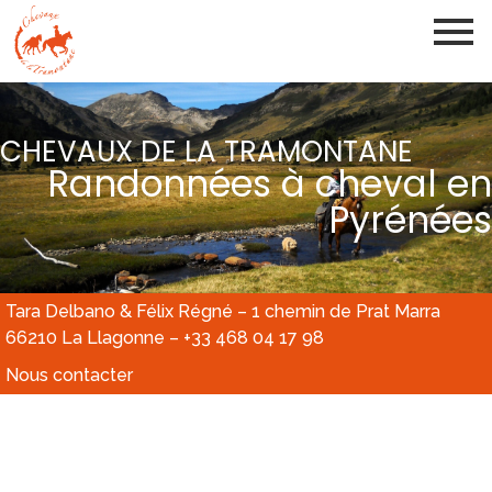
CHEVAUX DE LA TRAMONTANE
Randonnées à cheval en
Pyrénées
Tara Delbano & Félix Régné – 1 chemin de Prat Marra
66210 La Llagonne – +33 468 04 17 98
Nous contacter