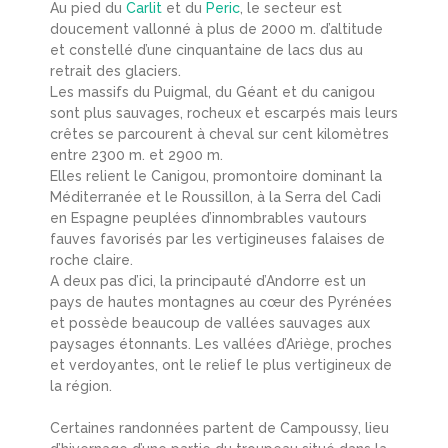
Au pied du
Carlit
et du
Peric
, le secteur est
doucement vallonné à plus de 2000 m. d’altitude
et constellé d’une cinquantaine de lacs dus au
retrait des glaciers.
Les massifs du Puigmal, du Géant et du canigou
sont plus sauvages, rocheux et escarpés mais leurs
crêtes se parcourent à cheval sur cent kilomètres
entre 2300 m. et 2900 m.
Elles relient le Canigou, promontoire dominant la
Méditerranée et le Roussillon, à la Serra del Cadi
en Espagne peuplées d’innombrables vautours
fauves favorisés par les vertigineuses falaises de
roche claire.
A deux pas d’ici, la principauté d’Andorre est un
pays de hautes montagnes au cœur des Pyrénées
et possède beaucoup de vallées sauvages aux
paysages étonnants. Les vallées d’Ariège, proches
et verdoyantes, ont le relief le plus vertigineux de
la région.
Certaines randonnées partent de Campoussy, lieu