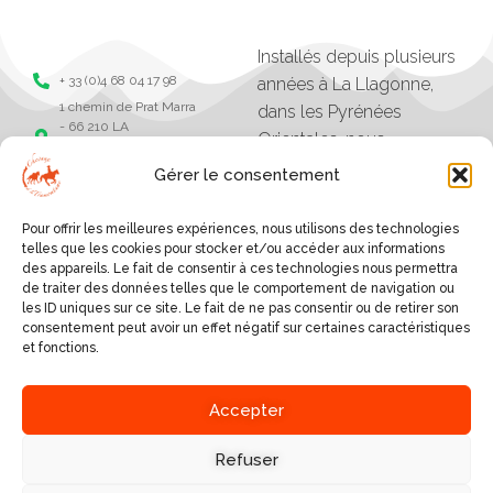
Installés depuis plusieurs
+ 33 (0)4 68 04 17 98
années à La Llagonne,
1 chemin de Prat Marra
dans les Pyrénées
- 66 210 LA
Orientales, nous
LLAGONNE -
organisons des balades,
Pyrénées Orientales
Gérer le consentement
séjours et randonnées à
Chevaux de la
tramonane
cheval.
Pour offrir les meilleures expériences, nous utilisons des technologies
Chevaux de la
Les excursions vont
telles que les cookies pour stocker et/ou accéder aux informations
tramontane
des appareils. Le fait de consentir à ces technologies nous permettra
d'une heure à plusieurs
de traiter des données telles que le comportement de navigation ou
jours, et sont organisés
les ID uniques sur ce site. Le fait de ne pas consentir ou de retirer son
consentement peut avoir un effet négatif sur certaines caractéristiques
selon le niveau des
et fonctions.
cavaliers.
SERVICES
Accepter
A PROPOS
BALADES AUTOUR DU
VILLAGE
Refuser
NOUS DÉCOUVRIR
RANDONNÉES EN GÎTE,