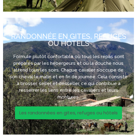
RANDONNÉE EN GITES, REFUGES
OU HÔTELS
Formule plutôt confortable où tous les repas sont
préparés par les hébergeurs et où la douche nous
attend tous les soirs. Chaque cavalier s’occupe de
son cheval le matin et en fin de journée. Cela consiste
à brosser, seller et desseller, ce qui contribue à
resserrer les liens entre les cavaliers et leurs
montures.
Les randonnées en gites, refuges ou hôtels