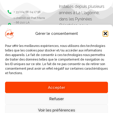
Installés depuis plusieurs
+ 33 (0)4 68 04 17 98
années à La Llagonne,
1 chemin de Prat Marra
dans les Pyrénées
- 66 210 LA
Orientales, nous
LLAGONNE -
organisons des balades,
Pyrénées Orientales
Gérer le consentement
séjours et randonnées à
Chevaux de la
tramonane
cheval.
Pour offrir les meilleures expériences, nous utilisons des technologies
Chevaux de la
Les excursions vont
telles que les cookies pour stocker et/ou accéder aux informations
tramontane
des appareils. Le fait de consentir à ces technologies nous permettra
d'une heure à plusieurs
de traiter des données telles que le comportement de navigation ou
jours, et sont organisés
les ID uniques sur ce site. Le fait de ne pas consentir ou de retirer son
consentement peut avoir un effet négatif sur certaines caractéristiques
selon le niveau des
et fonctions.
cavaliers.
SERVICES
Accepter
A PROPOS
BALADES AUTOUR DU
VILLAGE
Refuser
NOUS DÉCOUVRIR
RANDONNÉES EN GÎTE,
NOUS ÉCRIRE
REFUGE OU HÔTEL
Voir les préférences