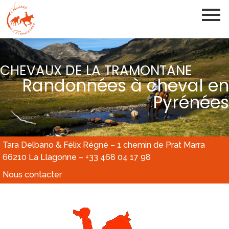
CHEVAUX DE LA TRAMONTANE
Randonnées à cheval en
Pyrénées
Tara Delbano & Félix Régné – 1 chemin de Prat Marra
66210 La Llagonne – +33 468 04 17 98
Nous contacter