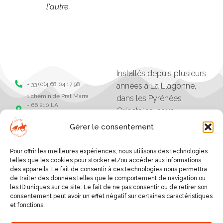
l'autre.
Installés depuis plusieurs
+ 33 (0)4 68 04 17 98
années à La Llagonne,
1 chemin de Prat Marra
dans les Pyrénées
- 66 210 LA
Orientales, nous
LLAGONNE -
organisons des balades,
Pyrénées Orientales
Gérer le consentement
séjours et randonnées à
Chevaux de la
tramonane
cheval.
Pour offrir les meilleures expériences, nous utilisons des technologies
Chevaux de la
Les excursions vont
telles que les cookies pour stocker et/ou accéder aux informations
tramontane
des appareils. Le fait de consentir à ces technologies nous permettra
d'une heure à plusieurs
de traiter des données telles que le comportement de navigation ou
jours, et sont organisés
les ID uniques sur ce site. Le fait de ne pas consentir ou de retirer son
consentement peut avoir un effet négatif sur certaines caractéristiques
selon le niveau des
et fonctions.
cavaliers.