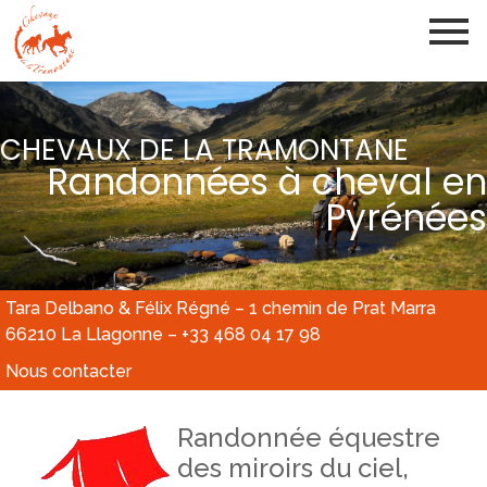
CHEVAUX DE LA TRAMONTANE
Randonnées à cheval en
Pyrénées
Tara Delbano & Félix Régné – 1 chemin de Prat Marra
66210 La Llagonne – +33 468 04 17 98
Nous contacter
Randonnée équestre
des miroirs du ciel,