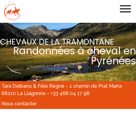
CHEVAUX DE LA TRAMONTANE
Randonnées à cheval en
Pyrénées
Tara Delbano & Félix Régné – 1 chemin de Prat Marra
66210 La Llagonne – +33 468 04 17 98
Nous contacter