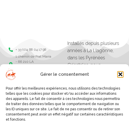
Installés depuis plusieurs
+ 33 (0)4 68 04 17 98
années à La Llagonne,
1 chemin de Prat Marra
dans les Pyrénées
- 66 210 LA
Orientales, nous
LLAGONNE -
organisons des balades,
Pyrénées Orientales
Gérer le consentement
séjours et randonnées à
Chevaux de la
tramonane
cheval.
Pour offrir les meilleures expériences, nous utilisons des technologies
Chevaux de la
Les excursions vont
telles que les cookies pour stocker et/ou accéder aux informations
tramontane
des appareils. Le fait de consentir à ces technologies nous permettra
d'une heure à plusieurs
de traiter des données telles que le comportement de navigation ou
jours, et sont organisés
les ID uniques sur ce site. Le fait de ne pas consentir ou de retirer son
consentement peut avoir un effet négatif sur certaines caractéristiques
selon le niveau des
et fonctions.
cavaliers.