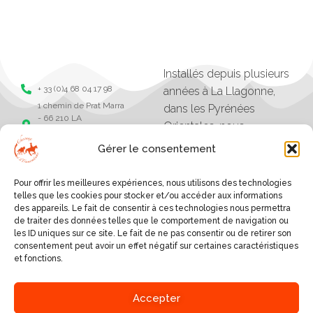
Installés depuis plusieurs
+ 33 (0)4 68 04 17 98
années à La Llagonne,
1 chemin de Prat Marra
dans les Pyrénées
- 66 210 LA
Orientales, nous
LLAGONNE -
organisons des balades,
Pyrénées Orientales
Gérer le consentement
séjours et randonnées à
Chevaux de la
tramonane
cheval.
Pour offrir les meilleures expériences, nous utilisons des technologies
Chevaux de la
Les excursions vont
telles que les cookies pour stocker et/ou accéder aux informations
tramontane
des appareils. Le fait de consentir à ces technologies nous permettra
d'une heure à plusieurs
de traiter des données telles que le comportement de navigation ou
jours, et sont organisés
les ID uniques sur ce site. Le fait de ne pas consentir ou de retirer son
consentement peut avoir un effet négatif sur certaines caractéristiques
selon le niveau des
et fonctions.
cavaliers.
SERVICES
Accepter