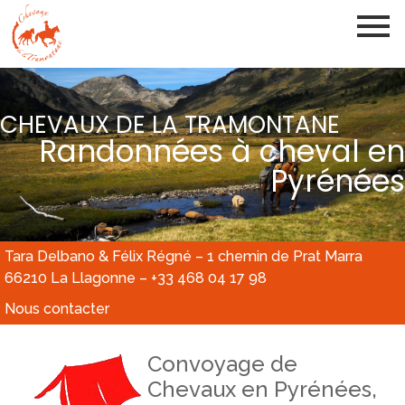
CHEVAUX DE LA TRAMONTANE
Randonnées à cheval en
Pyrénées
Tara Delbano & Félix Régné – 1 chemin de Prat Marra
66210 La Llagonne – +33 468 04 17 98
Nous contacter
Convoyage de
Chevaux en Pyrénées,