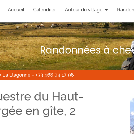
Accueil
Calendrier
Autour du village
Randon
Randonnées à chev
0 La Llagonne – +33 468 04 17 98
estre du Haut-
gée en gîte, 2