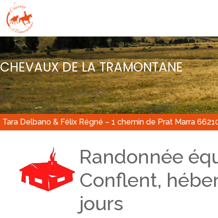
CHEVAUX DE LA TRAMONTANE
Tara Delbano & Félix Régné – 1 chemin de Prat Marra 6621
Randonnée équ
Conflent, héber
jours