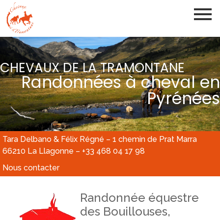
CHEVAUX DE LA TRAMONTANE
Randonnées à cheval en
Pyrénées
Tara Delbano & Félix Régné – 1 chemin de Prat Marra
66210 La Llagonne – +33 468 04 17 98
Nous contacter
Randonnée équestre
des Bouillouses,