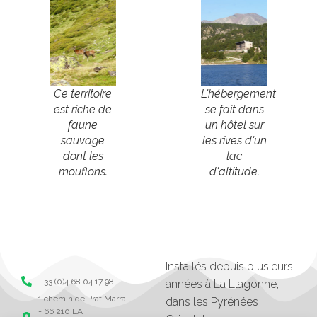
Ce territoire
L'hébergement
est riche de
se fait dans
faune
un hôtel sur
sauvage
les rives d'un
dont les
lac
mouflons.
d'altitude.
Installés depuis plusieurs
+ 33 (0)4 68 04 17 98
années à La Llagonne,
1 chemin de Prat Marra
dans les Pyrénées
- 66 210 LA