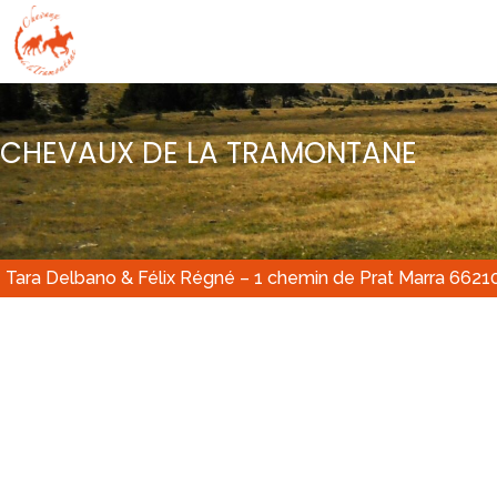
CHEVAUX DE LA TRAMONTANE
Tara Delbano & Félix Régné – 1 chemin de Prat Marra 6621