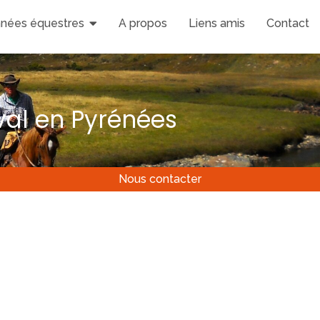
nées équestres
A propos
Liens amis
Contact
al en Pyrénées
Nous contacter