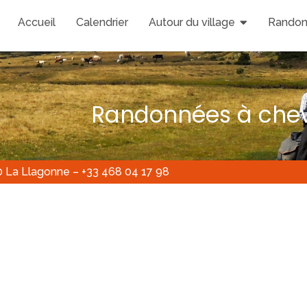
Accueil
Calendrier
Autour du village
Randon
Randonnées à chev
0 La Llagonne – +33 468 04 17 98
Pour s’inscrire