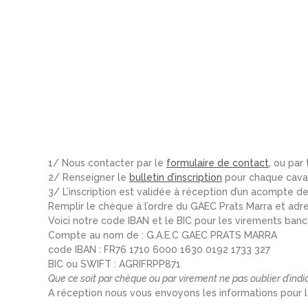
1/ Nous contacter par le
formulaire de contact
,
ou par t
2/ Renseigner le
bulletin d’inscription
pour chaque caval
3/ L’inscription est validée à réception d’un acompte 
Remplir le chèque à l’ordre du GAEC Prats Marra et ad
Voici notre code IBAN et le BIC pour les virements banc
Compte au nom de : G.A.E.C GAEC PRATS MARRA
code IBAN : FR76 1710 6000 1630 0192 1733 327
BIC ou SWIFT : AGRIFRPP871
Que ce soit par chèque ou par virement ne pas oublier d’indiq
A réception nous vous envoyons les informations pour le