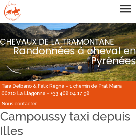
CHEVAUX DE LA TRAMONTANE
Randonnées à cheval en
Pyrénées
Tara Delbano & Félix Régné – 1 chemin de Prat Marra
66210 La Llagonne – +33 468 04 17 98
Nous contacter
Campoussy taxi depuis
Illes