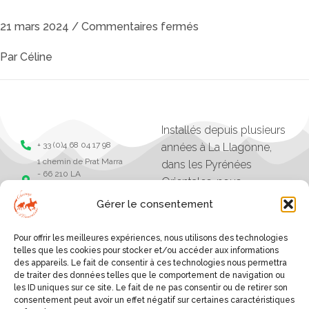
21 mars 2024
/
Commentaires fermés
Par
Céline
Installés depuis plusieurs
+ 33 (0)4 68 04 17 98
années à La Llagonne,
1 chemin de Prat Marra
dans les Pyrénées
- 66 210 LA
Orientales, nous
LLAGONNE -
organisons des balades,
Pyrénées Orientales
Gérer le consentement
séjours et randonnées à
Chevaux de la
tramonane
cheval.
Pour offrir les meilleures expériences, nous utilisons des technologies
Chevaux de la
Les excursions vont
telles que les cookies pour stocker et/ou accéder aux informations
tramontane
des appareils. Le fait de consentir à ces technologies nous permettra
d'une heure à plusieurs
de traiter des données telles que le comportement de navigation ou
jours, et sont organisés
les ID uniques sur ce site. Le fait de ne pas consentir ou de retirer son
consentement peut avoir un effet négatif sur certaines caractéristiques
selon le niveau des