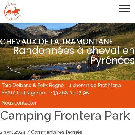
CHEVAUX DE LA TRAMONTANE
Randonnées à cheval en
Pyrénées
Tara Delbano & Félix Régné – 1 chemin de Prat Marra
66210 La Llagonne – +33 468 04 17 98
Nous contacter
Camping Frontera Park
2 avril 2024
/
Commentaires fermés