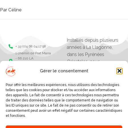
Par
Céline
Installés depuis plusieurs
+ 33 (0)4 68 04 17 98
années à La Llagonne,
1 chemin de Prat Marra
dans les Pyrénées
- 66 210 LA
Orientales, nous
LLAGONNE -
organisons des balades,
Pyrénées Orientales
Gérer le consentement
séjours et randonnées à
Chevaux de la
tramonane
cheval.
Pour offrir les meilleures expériences, nous utilisons des technologies
Chevaux de la
Les excursions vont
telles que les cookies pour stocker et/ou accéder aux informations
tramontane
des appareils. Le fait de consentir à ces technologies nous permettra
d'une heure à plusieurs
de traiter des données telles que le comportement de navigation ou
jours, et sont organisés
les ID uniques sur ce site. Le fait de ne pas consentir ou de retirer son
consentement peut avoir un effet négatif sur certaines caractéristiques
selon le niveau des
et fonctions.
cavaliers.