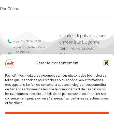
Par
Céline
Installés depuis plusieurs
+ 33 (0)4 68 04 17 98
années à La Llagonne,
1 chemin de Prat Marra
dans les Pyrénées
- 66 210 LA
Orientales, nous
LLAGONNE -
organisons des balades,
Pyrénées Orientales
Gérer le consentement
séjours et randonnées à
Chevaux de la
tramonane
cheval.
Pour offrir les meilleures expériences, nous utilisons des technologies
Chevaux de la
Les excursions vont
telles que les cookies pour stocker et/ou accéder aux informations
tramontane
des appareils. Le fait de consentir à ces technologies nous permettra
d'une heure à plusieurs
de traiter des données telles que le comportement de navigation ou
jours, et sont organisés
les ID uniques sur ce site. Le fait de ne pas consentir ou de retirer son
consentement peut avoir un effet négatif sur certaines caractéristiques
selon le niveau des
et fonctions.
cavaliers.