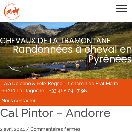
CHEVAUX DE LA TRAMONTANE
Randonnées à cheval en
Pyrénées
Tara Delbano & Félix Régné – 1 chemin de Prat Marra
66210 La Llagonne – +33 468 04 17 98
Nous contacter
Cal Pintor – Andorre
2 avril 2024
/
Commentaires fermés