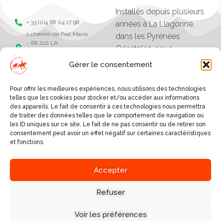
Installés depuis plusieurs
+ 33 (0)4 68 04 17 98
années à La Llagonne,
1 chemin de Prat Marra
dans les Pyrénées
- 66 210 LA
Orientales, nous
LLAGONNE -
organisons des balades,
Pyrénées Orientales
Gérer le consentement
séjours et randonnées à
Chevaux de la
tramonane
cheval.
Pour offrir les meilleures expériences, nous utilisons des technologies
Chevaux de la
Les excursions vont
telles que les cookies pour stocker et/ou accéder aux informations
tramontane
des appareils. Le fait de consentir à ces technologies nous permettra
d'une heure à plusieurs
de traiter des données telles que le comportement de navigation ou
jours, et sont organisés
les ID uniques sur ce site. Le fait de ne pas consentir ou de retirer son
consentement peut avoir un effet négatif sur certaines caractéristiques
selon le niveau des
et fonctions.
cavaliers.
SERVICES
Accepter
A PROPOS
BALADES AUTOUR DU
VILLAGE
Refuser
NOUS DÉCOUVRIR
RANDONNÉES EN GÎTE,
NOUS ÉCRIRE
REFUGE OU HÔTEL
Voir les préférences