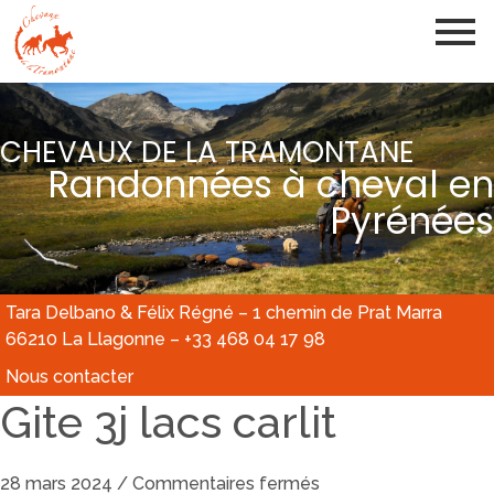
CHEVAUX DE LA TRAMONTANE
Randonnées à cheval en
Pyrénées
Tara Delbano & Félix Régné – 1 chemin de Prat Marra
66210 La Llagonne – +33 468 04 17 98
Nous contacter
Gite 3j lacs carlit
28 mars 2024
/
Commentaires fermés