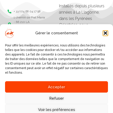
Installés depuis plusieurs
+ 33 (0)4 68 04 17 98
années à La Llagonne,
1 chemin de Prat Marra
dans les Pyrénées
- 66 210 LA
Orientales, nous
LLAGONNE -
organisons des balades,
Pyrénées Orientales
Gérer le consentement
séjours et randonnées à
Chevaux de la
tramonane
cheval.
Pour offrir les meilleures expériences, nous utilisons des technologies
Chevaux de la
Les excursions vont
telles que les cookies pour stocker et/ou accéder aux informations
tramontane
des appareils. Le fait de consentir à ces technologies nous permettra
d'une heure à plusieurs
de traiter des données telles que le comportement de navigation ou
jours, et sont organisés
les ID uniques sur ce site. Le fait de ne pas consentir ou de retirer son
consentement peut avoir un effet négatif sur certaines caractéristiques
selon le niveau des
et fonctions.
cavaliers.
SERVICES
Accepter
A PROPOS
BALADES AUTOUR DU
VILLAGE
Refuser
NOUS DÉCOUVRIR
RANDONNÉES EN GÎTE,
NOUS ÉCRIRE
REFUGE OU HÔTEL
Voir les préférences