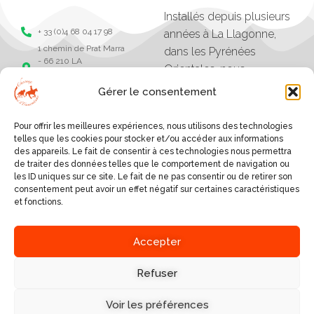
Installés depuis plusieurs
+ 33 (0)4 68 04 17 98
années à La Llagonne,
1 chemin de Prat Marra
dans les Pyrénées
- 66 210 LA
Orientales, nous
LLAGONNE -
organisons des balades,
Pyrénées Orientales
Gérer le consentement
séjours et randonnées à
Chevaux de la
tramonane
cheval.
Pour offrir les meilleures expériences, nous utilisons des technologies
Chevaux de la
Les excursions vont
telles que les cookies pour stocker et/ou accéder aux informations
tramontane
des appareils. Le fait de consentir à ces technologies nous permettra
d'une heure à plusieurs
de traiter des données telles que le comportement de navigation ou
jours, et sont organisés
les ID uniques sur ce site. Le fait de ne pas consentir ou de retirer son
consentement peut avoir un effet négatif sur certaines caractéristiques
selon le niveau des
et fonctions.
cavaliers.
SERVICES
Accepter
A PROPOS
BALADES AUTOUR DU
VILLAGE
Refuser
NOUS DÉCOUVRIR
RANDONNÉES EN GÎTE,
NOUS ÉCRIRE
REFUGE OU HÔTEL
Voir les préférences