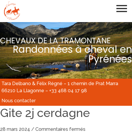
CHEVAUX DE LA TRAMONTANE
Randonnées à cheval en
Pyrénées
Tara Delbano & Félix Régné – 1 chemin de Prat Marra
66210 La Llagonne – +33 468 04 17 98
Nous contacter
Gite 2j cerdagne
28 mars 2024
/
Commentaires fermés