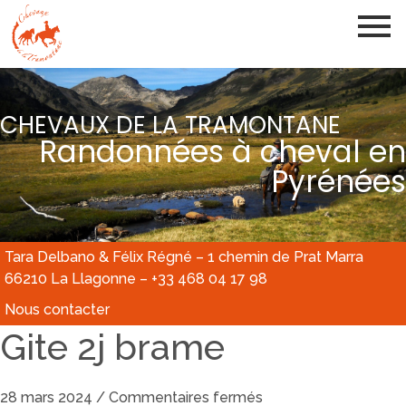
CHEVAUX DE LA TRAMONTANE
Randonnées à cheval en
Pyrénées
Tara Delbano & Félix Régné – 1 chemin de Prat Marra
66210 La Llagonne – +33 468 04 17 98
Nous contacter
Gite 2j brame
28 mars 2024
/
Commentaires fermés