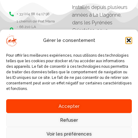
Installés depuis plusieurs
+ 33 (0)4 68 04 17 98
années à La Llagonne,
1 chemin de Prat Marra
dans les Pyrénées
- 66 210 LA
Orientales, nous
LLAGONNE -
organisons des balades,
Pyrénées Orientales
Gérer le consentement
séjours et randonnées à
Chevaux de la
tramonane
cheval.
Pour offrir les meilleures expériences, nous utilisons des technologies
Chevaux de la
Les excursions vont
telles que les cookies pour stocker et/ou accéder aux informations
tramontane
des appareils. Le fait de consentir à ces technologies nous permettra
d'une heure à plusieurs
de traiter des données telles que le comportement de navigation ou
jours, et sont organisés
les ID uniques sur ce site. Le fait de ne pas consentir ou de retirer son
consentement peut avoir un effet négatif sur certaines caractéristiques
selon le niveau des
et fonctions.
cavaliers.
SERVICES
Accepter
A PROPOS
BALADES AUTOUR DU
VILLAGE
Refuser
NOUS DÉCOUVRIR
RANDONNÉES EN GÎTE,
NOUS ÉCRIRE
REFUGE OU HÔTEL
Voir les préférences