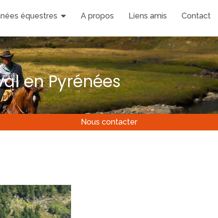
nées équestres
A propos
Liens amis
Contact
al en Pyrénées
Nous contacter