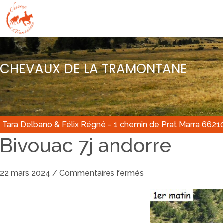
CHEVAUX DE LA TRAMONTANE
Tara Delbano & Félix Régné – 1 chemin de Prat Marra 6621
Bivouac 7j andorre
22 mars 2024
/
Commentaires fermés