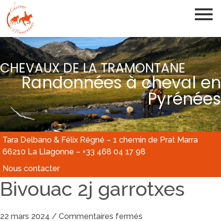
CHEVAUX DE LA TRAMONTANE
Randonnées à cheval en
Pyrénées
Tara Delbano & Félix Régné – 1 chemin de Prat Marra
66210 La Llagonne – +33 468 04 17 98
Nous contacter
Bivouac 2j garrotxes
22 mars 2024
/
Commentaires fermés