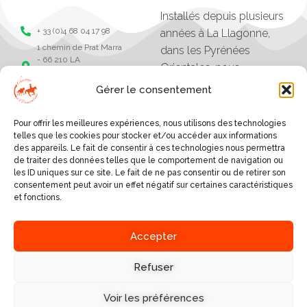
Installés depuis plusieurs
+ 33 (0)4 68 04 17 98
années à La Llagonne,
1 chemin de Prat Marra
dans les Pyrénées
- 66 210 LA
Orientales, nous
LLAGONNE -
organisons des balades,
Pyrénées Orientales
Gérer le consentement
séjours et randonnées à
Chevaux de la
tramonane
cheval.
Pour offrir les meilleures expériences, nous utilisons des technologies
Chevaux de la
Les excursions vont
telles que les cookies pour stocker et/ou accéder aux informations
tramontane
des appareils. Le fait de consentir à ces technologies nous permettra
d'une heure à plusieurs
de traiter des données telles que le comportement de navigation ou
jours, et sont organisés
les ID uniques sur ce site. Le fait de ne pas consentir ou de retirer son
consentement peut avoir un effet négatif sur certaines caractéristiques
selon le niveau des
et fonctions.
cavaliers.
SERVICES
Accepter
A PROPOS
BALADES AUTOUR DU
VILLAGE
Refuser
NOUS DÉCOUVRIR
RANDONNÉES EN GÎTE,
NOUS ÉCRIRE
REFUGE OU HÔTEL
Voir les préférences