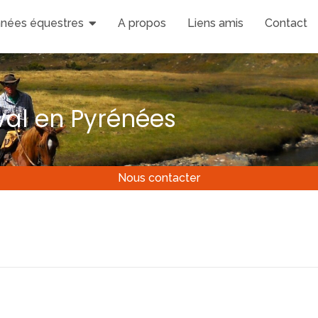
nées équestres
A propos
Liens amis
Contact
al en Pyrénées
Nous contacter