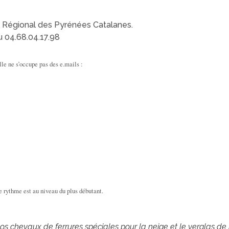
l Régional des Pyrénées Catalanes.
u 04.68.04.17.98
le ne s’occupe pas des e.mails :
le rythme est au niveau du plus débutant.
s chevaux de ferrures spéciales pour la neige et le verglas d