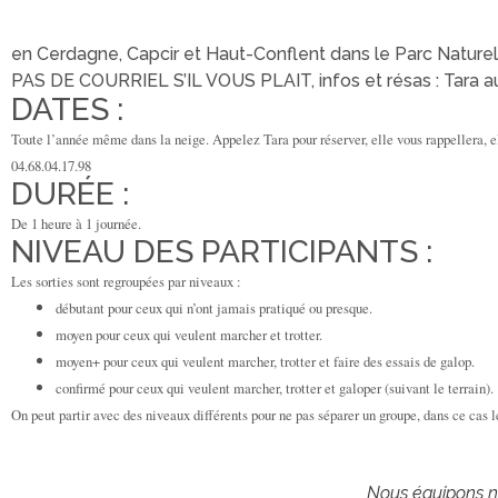
en Cerdagne, Capcir et Haut-Conflent dans le Parc Nature
PAS DE COURRIEL S’IL VOUS PLAIT, infos et résas : Tara a
DATES :
Toute l’année même dans la neige. Appelez Tara pour réserver, elle vous rappellera, el
04.68.04.17.98
DURÉE :
De 1 heure à 1 journée.
NIVEAU DES PARTICIPANTS :
Les sorties sont regroupées par niveaux :
débutant pour ceux qui n’ont jamais pratiqué ou presque.
moyen pour ceux qui veulent marcher et trotter.
moyen+ pour ceux qui veulent marcher, trotter et faire des essais de galop.
confirmé pour ceux qui veulent marcher, trotter et galoper (suivant le terrain).
On peut partir avec des niveaux différents pour ne pas séparer un groupe, dans ce cas 
Nous équipons no