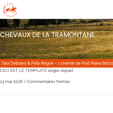
CHEVAUX DE LA TRAMONTANE
Tara Delbano & Félix Régné – 1 chemin de Prat Marra 6621
CECI EST LE TEMPLATE single-depart
13 mai 2026
/
Commentaires fermés