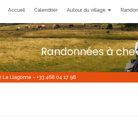
Accueil
Calendrier
Autour du village
Randon
Randonnées à chev
0 La Llagonne – +33 468 04 17 98