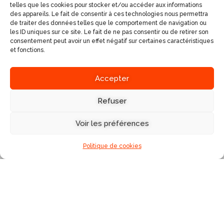
telles que les cookies pour stocker et/ou accéder aux informations
des appareils. Le fait de consentir à ces technologies nous permettra
de traiter des données telles que le comportement de navigation ou
les ID uniques sur ce site. Le fait de ne pas consentir ou de retirer son
Installés depuis plusieurs
consentement peut avoir un effet négatif sur certaines caractéristiques
+ 33 (0)4 68 04 17 98
années à La Llagonne,
et fonctions.
1 chemin de Prat Marra
dans les Pyrénées
- 66 210 LA
Orientales, nous
Accepter
LLAGONNE -
organisons des balades,
Pyrénées Orientales
séjours et randonnées à
Refuser
Chevaux de la
tramonane
cheval.
Chevaux de la
Voir les préférences
Les excursions vont
tramontane
d'une heure à plusieurs
Politique de cookies
jours, et sont organisés
selon le niveau des
cavaliers.
SERVICES
A PROPOS
BALADES AUTOUR DU
VILLAGE