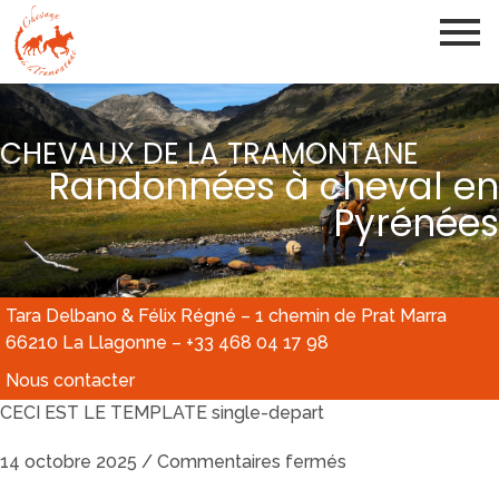
CHEVAUX DE LA TRAMONTANE
Randonnées à cheval en
Pyrénées
Tara Delbano & Félix Régné – 1 chemin de Prat Marra
66210 La Llagonne – +33 468 04 17 98
Nous contacter
CECI EST LE TEMPLATE single-depart
14 octobre 2025
/
Commentaires fermés