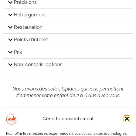
Précisions
Hébergement
Restauration
Points d'intérêt
Prix
Non-compris, options
Nous avons des selles biplaces qui vous permettent
d'emmener votre enfant de 2 à 6 ans avec vous.
Les promenades sont regroupées par niveaux afin que
Gérer le consentement
chacun trouve son plaisir.
Pour offrir les meilleures expériences, nous utilisons des technologies