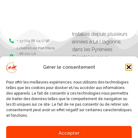
Installés depuis plusieurs
+ 33 (0)4 68 04 17 98
années à La Llagonne,
1 chemin de Prat Marra
dans les Pyrénées
- 66 210 LA
Orientales, nous
LLAGONNE -
organisons des balades,
Pyrénées Orientales
Gérer le consentement
séjours et randonnées à
Chevaux de la
tramonane
cheval.
Pour offrir les meilleures expériences, nous utilisons des technologies
Chevaux de la
Les excursions vont
telles que les cookies pour stocker et/ou accéder aux informations
tramontane
des appareils. Le fait de consentir à ces technologies nous permettra
d'une heure à plusieurs
de traiter des données telles que le comportement de navigation ou
jours, et sont organisés
les ID uniques sur ce site. Le fait de ne pas consentir ou de retirer son
consentement peut avoir un effet négatif sur certaines caractéristiques
selon le niveau des
et fonctions.
cavaliers.
SERVICES
Accepter