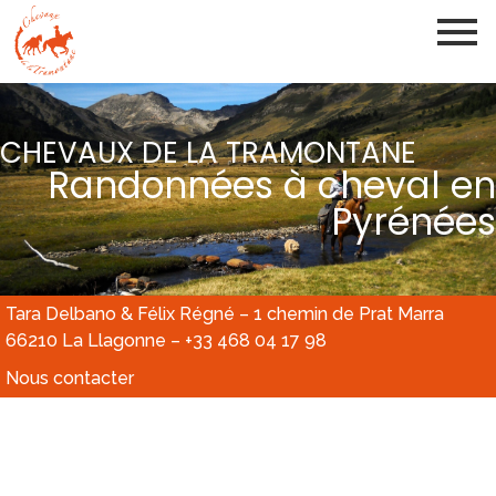
CHEVAUX DE LA TRAMONTANE
Randonnées à cheval en
Pyrénées
Tara Delbano & Félix Régné – 1 chemin de Prat Marra
66210 La Llagonne – +33 468 04 17 98
Nous contacter